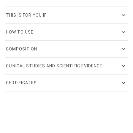
expand_more
THIS IS FOR YOU IF
expand_more
HOW TO USE
expand_more
COMPOSITION
expand_more
CLINICAL STUDIES AND SCIENTIFIC EVIDENCE
expand_more
CERTIFICATES