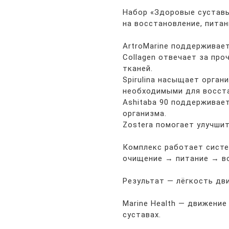
Набор «Здоровые сустав
на восстановление, питан
ArtroMarine поддерживает
Collagen отвечает за пр
тканей.
Spirulina насыщает орган
необходимыми для восст
Ashitaba 90 поддерживае
организма.
Zostera помогает улучши
Комплекс работает систе
очищение → питание → в
Результат — лёгкость дв
Marine Health — движение
суставах.