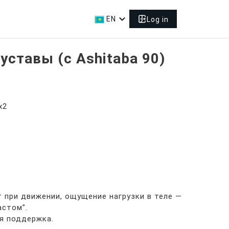
expand_more
EN
Log in
уставы (с Ashitaba 90)
x2
 при движении, ощущение нагрузки в теле —
астом”.
я поддержка.