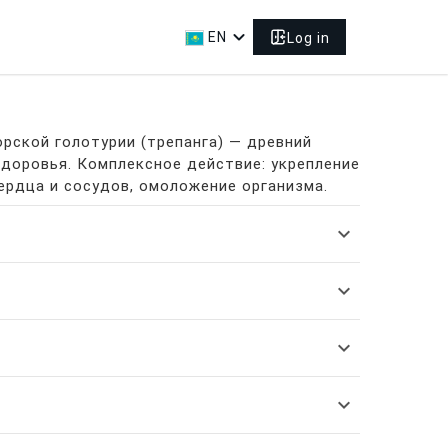
expand_more
EN
Log in
рской голотурии (трепанга) — древний
здоровья. Комплексное действие: укрепление
ердца и сосудов, омоложение организма.
expand_more
expand_more
expand_more
expand_more