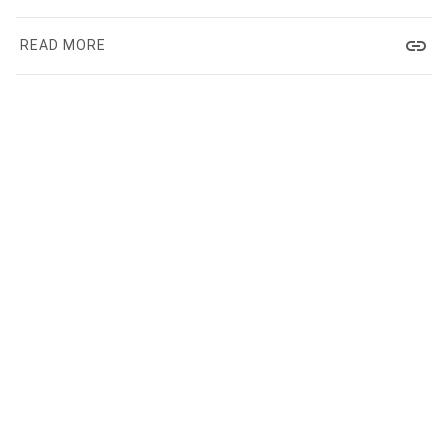
link
READ MORE