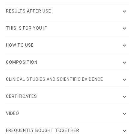
expand_more
RESULTS AFTER USE
expand_more
THIS IS FOR YOU IF
expand_more
HOW TO USE
expand_more
COMPOSITION
expand_more
CLINICAL STUDIES AND SCIENTIFIC EVIDENCE
expand_more
CERTIFICATES
expand_more
VIDEO
expand_more
FREQUENTLY BOUGHT TOGETHER