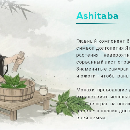
Ashitaba
Главный компонент б
символ долголетия Я
растения - невероятн
сорванный лист отра
Знаменитые самураи 
и ожоги - чтобы раны
Монахи, проводящие 
странствиях, исполь
ожогов и ран на нога
древнего знания дос
всей семьи.