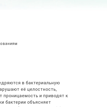
едованиям
едряются в бактериальную
арушают её целостность,
т проницаемость и приводят к
ки бактерии объясняет