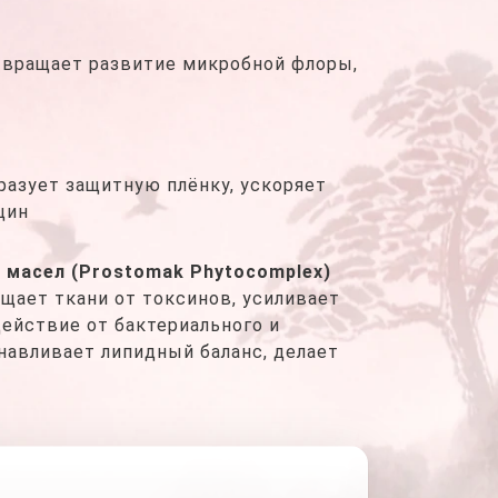
твращает развитие микробной флоры,
разует защитную плёнку, ускоряет
щин
 масел (Prostomak Phytocomplex)
щает ткани от токсинов, усиливает
ействие от бактериального и
навливает липидный баланс, делает