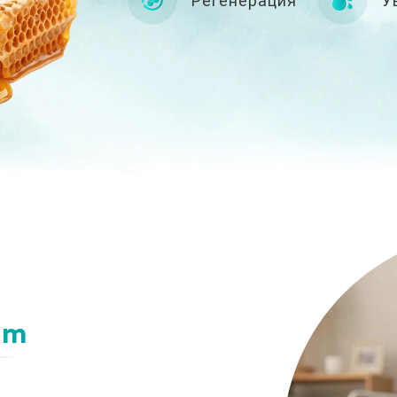
Регенерация
У
lm