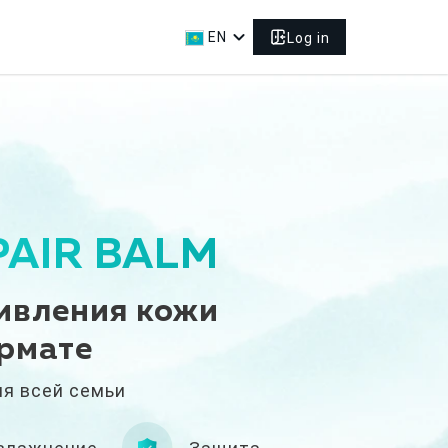
expand_more
EN
Log in
PAIR BALM
ивления кожи
рмате
я всей семьи