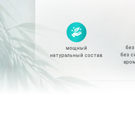
без
мощный
без с
натуральный состав
аро