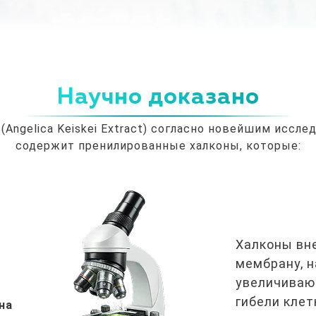
Научно доказано
 (Angelica Keiskei Extract) согласно новейшим иссл
содержит пренилированные халконы, которые:
Халконы вн
мембрану, н
увеличиваю
гибели клет
на