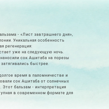
альзама - «Лист завтрашнего дня»,
понии. Уникальная особенность
ая регенерация:
стает уже на следующую ночь.
наносили сок Ашитаба на порезы
 затягивались быстрее.
долгое время в паломничестве и
зовали сок Ашитаба от солнечных
х. Этот бальзам - интерпретация
тупная в современном формате для