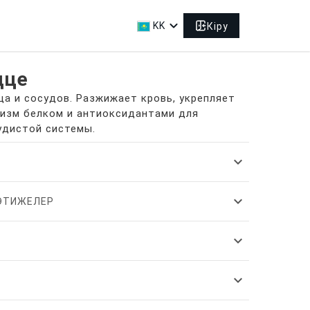
expand_more
KK
Кіру
дце
ца и сосудов. Разжижает кровь, укрепляет
изм белком и антиоксидантами для
удистой системы.
expand_more
expand_more
НӘТИЖЕЛЕР
expand_more
expand_more