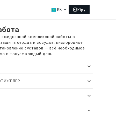
expand_more
KK
Кіру
абота
я ежедневной комплексной заботы о
 защита сердца и сосудов, кислородное
тановление суставов — всё необходимое
ма в тонусе каждый день.
expand_more
expand_more
НӘТИЖЕЛЕР
expand_more
expand_more