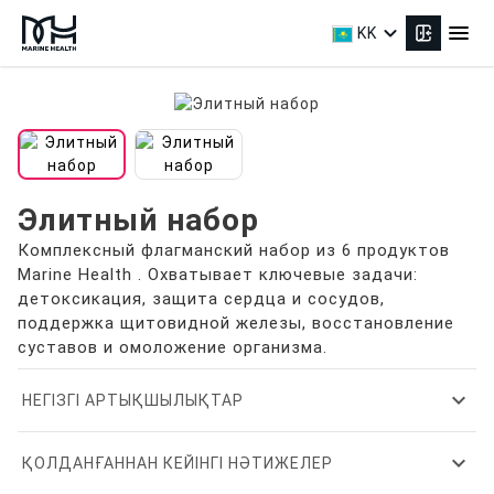
expand_more
menu
KK
Элитный набор
Комплексный флагманский набор из 6 продуктов
Marine Health . Охватывает ключевые задачи:
детоксикация, защита сердца и сосудов,
поддержка щитовидной железы, восстановление
суставов и омоложение организма.
expand_more
НЕГІЗГІ АРТЫҚШЫЛЫҚТАР
expand_more
ҚОЛДАНҒАННАН КЕЙІНГІ НӘТИЖЕЛЕР