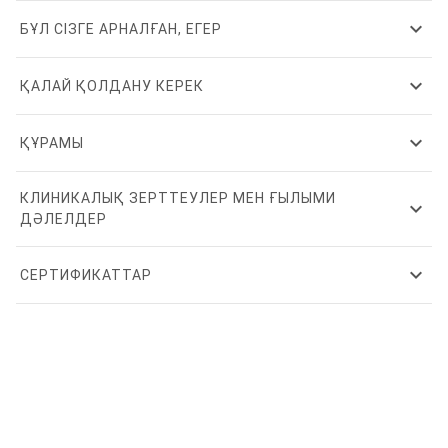
expand_more
БҰЛ СІЗГЕ АРНАЛҒАН, ЕГЕР
expand_more
ҚАЛАЙ ҚОЛДАНУ КЕРЕК
expand_more
ҚҰРАМЫ
КЛИНИКАЛЫҚ ЗЕРТТЕУЛЕР МЕН ҒЫЛЫМИ
expand_more
ДӘЛЕЛДЕР
expand_more
СЕРТИФИКАТТАР