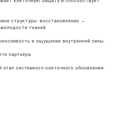
ливает клеточную защиту и способствует
овне структуры: восстановление →
 молодости тканей.
выносливость и ощущение внутренней силы.
ете партнёра.
й этап системного клеточного обновления.