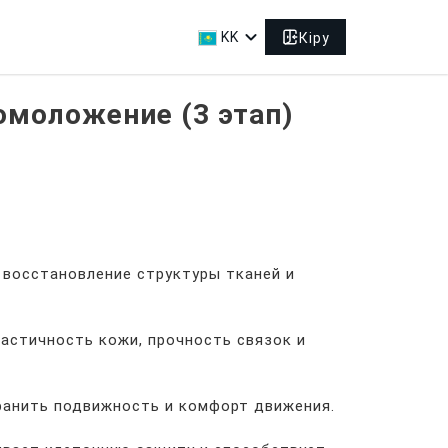
expand_more
KK
Кіру
омоложение (3 этап)
а восстановление структуры тканей и
ластичность кожи, прочность связок и
хранить подвижность и комфорт движения.