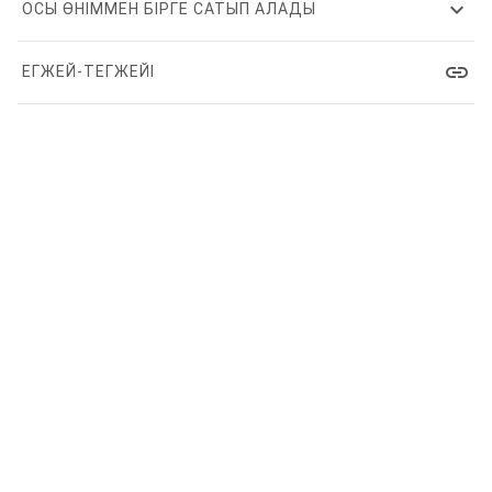
expand_more
ОСЫ ӨНІММЕН БІРГЕ САТЫП АЛАДЫ
link
ЕГЖЕЙ-ТЕГЖЕЙІ