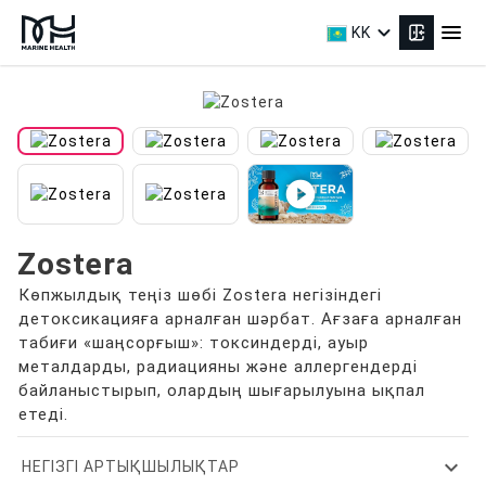
expand_more
menu
KK
play_circle_filled
Zostera
Көпжылдық теңіз шөбі Zostera негізіндегі
детоксикацияға арналған шәрбат. Ағзаға арналған
табиғи «шаңсорғыш»: токсиндерді, ауыр
металдарды, радиацияны және аллергендерді
байланыстырып, олардың шығарылуына ықпал
етеді.
expand_more
НЕГІЗГІ АРТЫҚШЫЛЫҚТАР