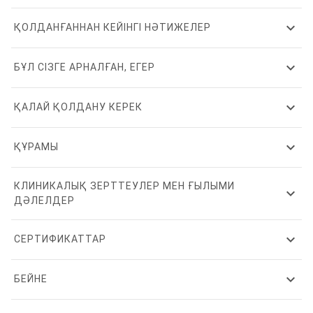
expand_more
ҚОЛДАНҒАННАН КЕЙІНГІ НӘТИЖЕЛЕР
expand_more
БҰЛ СІЗГЕ АРНАЛҒАН, ЕГЕР
expand_more
ҚАЛАЙ ҚОЛДАНУ КЕРЕК
expand_more
ҚҰРАМЫ
КЛИНИКАЛЫҚ ЗЕРТТЕУЛЕР МЕН ҒЫЛЫМИ
expand_more
ДӘЛЕЛДЕР
expand_more
СЕРТИФИКАТТАР
expand_more
БЕЙНЕ