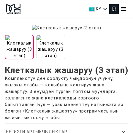
expand_more
menu
KY
Клеткалык жашаруу (3 этап)
Комплекстүү ден соолукту чыңдоонун үчүнчү,
акыркы этабы — калыбына келтирүү жана
жашартуу. 3 өнүмдөн турган топтом муундарга,
коллагенге жана клеткаларды коргоого
багытталган. Бул — узак мөөнөттүү натыйжага ээ
болгон «Клеткалык жашартуу» программасынын
жыйынтыктоочу этабы
expand_more
НЕГИЗГИ АРТЫКЧЫЛЫКТАР