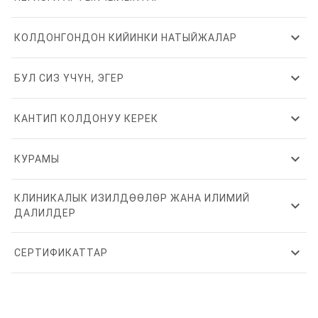
expand_more
КОЛДОНГОНДОН КИЙИНКИ НАТЫЙЖАЛАР
expand_more
БУЛ СИЗ ҮЧҮН, ЭГЕР
expand_more
КАНТИП КОЛДОНУУ КЕРЕК
expand_more
КУРАМЫ
КЛИНИКАЛЫК ИЗИЛДӨӨЛӨР ЖАНА ИЛИМИЙ
expand_more
ДАЛИЛДЕР
expand_more
СЕРТИФИКАТТАР