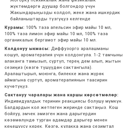
Жогорку психикалык жана физикалык
жүктөмдөргө дуушар болгондор үчүн
Жакындарыңызды колдоп, жеке жана ишкердик
байланыштарды түзгүңүз келгенде
Курамы:
100% таза апельсин эфир майы 10 мл,
100% таза лимон эфир майы 10 мл, 100% таза
органикалык бергамот эфир майы 10 мл.
Колдонуу ыкмасы:
Диффузорго аралашманы
кошуп, ароматерапия үчүн колдонгула. 1-2 тамчыны
алаканга тамызып, сүртүп, терең дем алып, жытын
сезиңиз (көзгө түшүүдөн сактангыла).
Аралаштырып, моюнга, билекке жана жүрөк
аймагына сүртүп, ароматерапиянын таасирин
күчөтүңүз.
Сактануу чаралары жана каршы көрсөтмөлөр:
Индивидуалдык теринин реакциясы болушу мүмкүн.
Балдардын кол жетпеген жеринде сактаңыз. Кош
бойлуу, эмчек эмизген жана дарыгердин
көзөмөлүндө турган адамдар дарыгер менен
кеңешүүсү керек. Көзгө, кулакка жана сезимтал