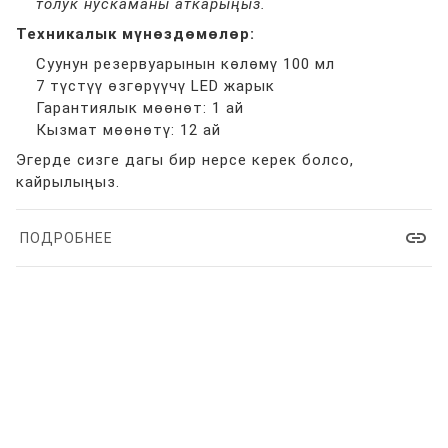
толук нускаманы аткарыңыз.
Техникалык мүнөздөмөлөр:
Суунун резервуарынын көлөмү 100 мл
7 түстүү өзгөрүүчү LED жарык
Гарантиялык мөөнөт: 1 ай
Кызмат мөөнөтү: 12 ай
Эгерде сизге дагы бир нерсе керек болсо,
кайрылыңыз.
link
ПОДРОБНЕЕ