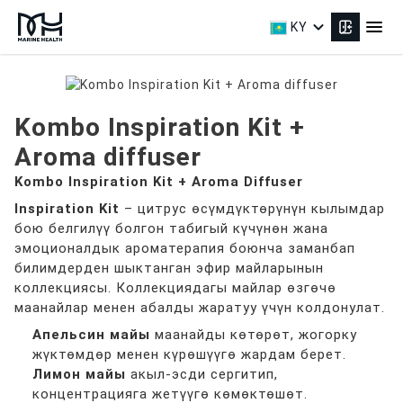
expand_more
menu
KY
Kombo Inspiration Kit +
Aroma diffuser
Kombo Inspiration Kit + Aroma Diffuser
Inspiration Kit
– цитрус өсүмдүктөрүнүн кылымдар
бою белгилүү болгон табигый күчүнөн жана
эмоционалдык ароматерапия боюнча заманбап
билимдерден шыктанган эфир майларынын
коллекциясы. Коллекциядагы майлар өзгөчө
маанайлар менен абалды жаратуу үчүн колдонулат.
Апельсин майы
маанайды көтөрөт, жогорку
жүктөмдөр менен күрөшүүгө жардам берет.
Лимон майы
акыл-эсди сергитип,
концентрацияга жетүүгө көмөктөшөт.