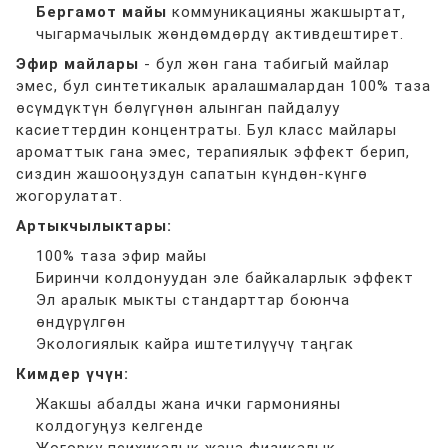
Бергамот майы
коммуникацияны жакшыртат,
чыгармачылык жөндөмдөрдү активдештирет.
Эфир майлары
- бул жөн гана табигый майлар
эмес, бул синтетикалык аралашмалардан 100% таза
өсүмдүктүн бөлүгүнөн алынган пайдалуу
касиеттердин концентраты. Бул класс майлары
ароматтык гана эмес, терапиялык эффект берип,
сиздин жашооңуздун сапатын күндөн-күнгө
жогорулатат.
Артыкчылыктары:
100% таза эфир майы
Биринчи колдонуудан эле байкаларлык эффект
Эл аралык мыкты стандарттар боюнча
өндүрүлгөн
Экологиялык кайра иштетилүүчү таңгак
Кимдер үчүн:
Жакшы абалды жана ички гармонияны
колдогуңуз келгенде