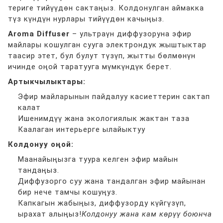
териге тийүүдөн сактаңыз. Колдонулган аймакка
түз күндүн нурлары тийүүдөн качыңыз.
Aroma Diffuser
– ультраүн диффузоруна эфир
майлары кошулган сууга электрондук жыштыктар
таасир этет, бул булут түзүп, жытты бөлмөнүн
ичинде оңой таратууга мүмкүндүк берет.
Артыкчылыктары:
Эфир майларынын пайдалуу касиеттерин сактап
калат
Ишенимдүү жана экологиялык жактан таза
Каалаган интерьерге ылайыктуу
Колдонуу оңой:
Маанайыңызга туура келген эфир майын
тандаңыз.
Диффузорго суу жана тандалган эфир майынан
бир нече тамчы кошуңуз.
Капкагын жабыңыз, диффузорду күйгүзүп,
ырахат алыңыз!
Колдонуу жана кам көрүү боюнча