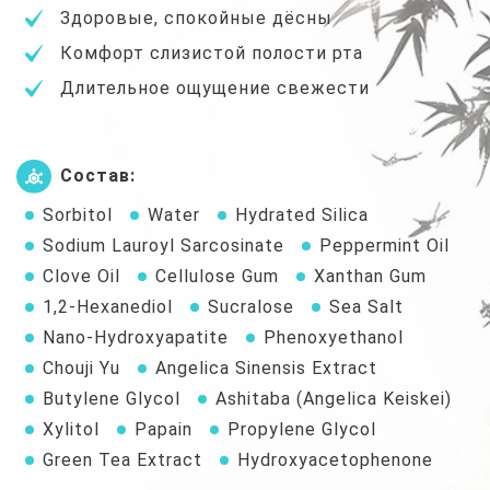
Здоровые, спокойные дёсны
Комфорт слизистой полости рта
Длительное ощущение свежести
Состав:
Sorbitol
Water
Hydrated Silica
Sodium Lauroyl Sarcosinate
Peppermint Oil
Clove Oil
Cellulose Gum
Xanthan Gum
1,2-Hexanediol
Sucralose
Sea Salt
Nano-Hydroxyapatite
Phenoxyethanol
Chouji Yu
Angelica Sinensis Extract
Butylene Glycol
Ashitaba (Angelica Keiskei)
Xylitol
Papain
Propylene Glycol
Green Tea Extract
Hydroxyacetophenone