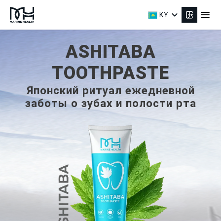
expand_more
menu
KY
ASHITABA
TOOTHPASTE
Японский ритуал ежедневной
заботы о зубах и полости рта