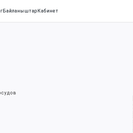
г
Байланыштар
Кабинет
осудов