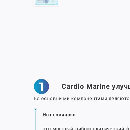
Cardio Marine улу
Ее основными компонентами являются
Наттокиназа
это мощный фибринолитический ф