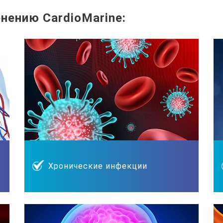
нению CardioMarine:
Хронические инфекции