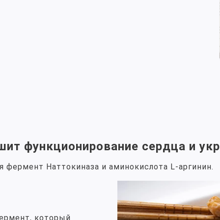
чшит функционирование сердца и ук
 фермент Наттокиназа и аминокислота L-аргинин.
ермент, который