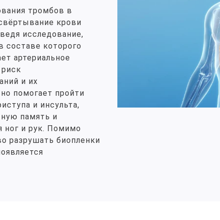
ования тромбов в
 свёртывание крови
оведя исследование,
 в составе которого
ает артериальное
 риск
ний и их
но помогает пройти
иступа и инсульта,
тную память и
я ног и рук. Помимо
во разрушать биопленки
появляется