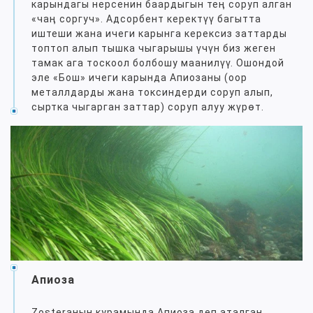
карындагы нерсенин баардыгын теӊ соруп алган
«чаӊ соргуч». Адсорбент керектүү багытта
иштеши жана ичеги карынга керексиз заттарды
топтоп алып тышка чыгарышы үчүн биз жеген
тамак ага тоскоол болбошу маанилүү. Ошондой
эле «Бош» ичеги карында Апиозаны (оор
металлдарды жана токсиндерди соруп алып,
сыртка чыгарган заттар) соруп алуу жүрөт.
Апиоза
Zosteraнын курамында Апиоза деп аталган