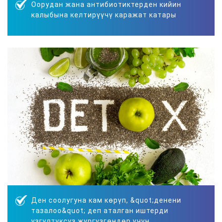
Оорудан жана антибиотиктерден кийин
калыбына келтирүүчү каражат катары
Ден соолугуна кам көрүп, &quot;денени
тазалоо&quot; деп аталган иштерди
үзгүлтүксүз жүргүзгөндөр үчүн