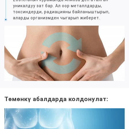
уникалдуу зат бар. Ал оор металлдарды,
токсиндерди, радиацияны байланыштырып,
аларды организмден чыгарып жиберет.
Төмөнкү абалдарда колдонулат: