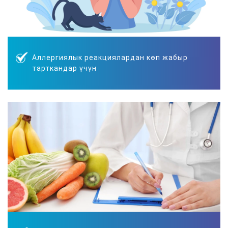
Аллергиялык реакциялардан көп жабыр
тарткандар үчүн