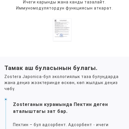
Ичеги карынды жана канды тазалайт.
Иммуномодулятордун функциясын аткарат.
Тамак аш буласынын булагы.
Zostera Japonica-бул экологиялык таза булуӊдарда
жана деӊиз жээктеринде өскөн, көп жылдык деӊиз
чөбү.
Zosteraнын курамында Пектин деген
аталыштагы зат бар.
Пектин – бул адсорбент. Адсорбент - ичеги