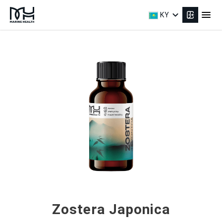
expand_more
menu
KY
Zostera Japonica