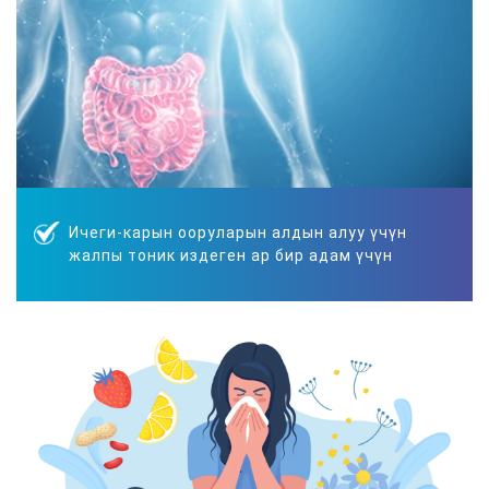
Ичеги-карын ооруларын алдын алуу үчүн
жалпы тоник издеген ар бир адам үчүн