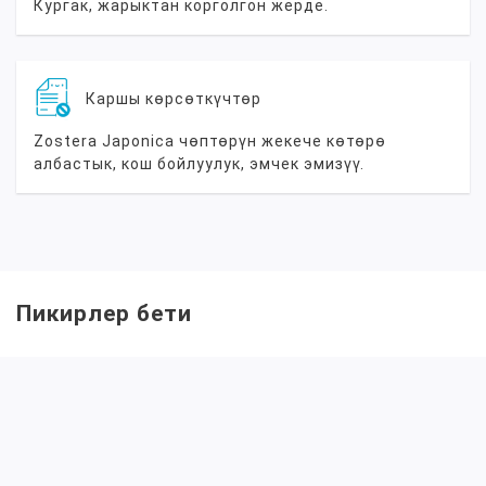
Кургак, жарыктан корголгон жерде.
Каршы көрсөткүчтөр
Zostera Japonica чөптөрүн жекече көтөрө
албастык, кош бойлуулук, эмчек эмизүү.
Пикирлер бети