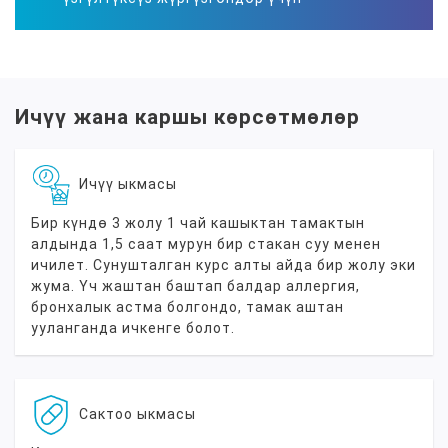
Ичүү жана каршы көрсөтмөлөр
Ичүү ыкмасы
Бир күндө 3 жолу 1 чай кашыктан тамактын
алдында 1,5 саат мурун бир стакан суу менен
ичилет. Сунушталган курс алты айда бир жолу эки
жума. Үч жаштан баштап балдар аллергия,
бронхалык астма болгондо, тамак аштан
ууланганда ичкенге болот.
Сактоо ыкмасы