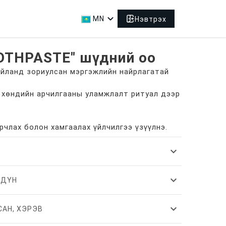
expand_more
MN
Нэвтрэх
OTHPASTE" шүдний оо
йланд зориулсан мэргэжлийн найрлагатай
хөндийн арчилгааны уламжлалт ритуал дээр
арчлах болон хамгаалах үйлчилгээ үзүүлнэ.
expand_more
expand_more
 ДҮН
expand_more
САН, ХЭРЭВ