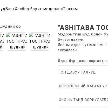
үүд
Блог
Холбоо барих мэдээлэл
Танхим
"ASHITABA TO
Мэдрэмтгий шүд болон бу
бүтээгдэхүүн.
Японы өдөр тутмын амны 
суурилсан.
Өдөр бүр нөхөн сэргээх, 
ГОЛ ДАВУУ ТАЛУУД
ХЭРЭГЛЭСНИЙ ДАРААХ ҮР
ЭНЭ НЬ ТАНД ЗОРИУЛАГД