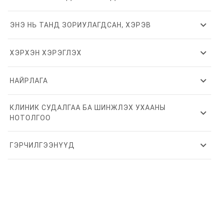
expand_more
ЭНЭ НЬ ТАНД ЗОРИУЛАГДСАН, ХЭРЭВ
expand_more
ХЭРХЭН ХЭРЭГЛЭХ
expand_more
НАЙРЛАГА
КЛИНИК СУДАЛГАА БА ШИНЖЛЭХ УХААНЫ
expand_more
НОТОЛГОО
expand_more
ГЭРЧИЛГЭЭНҮҮД