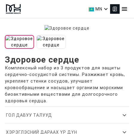
expand_more
menu
MN
Здоровое сердце
Комплексный набор из 3 продуктов для защиты
сердечно-сосудистой системы. Разжижает кровь,
укрепляет стенки сосудов, улучшает
кровообращение и насыщает организм морскими
биоактивными веществами для долгосрочного
здоровья сердца.
expand_more
ГОЛ ДАВУУ ТАЛУУД
expand_more
ХЭРЭГЛЭСНИЙ ДАРААХ ҮР ДҮН