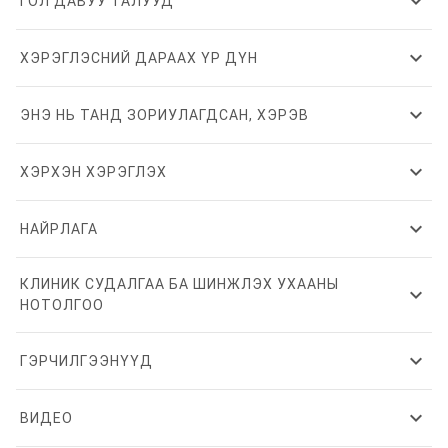
expand_more
ГОЛ ДАВУУ ТАЛУУД
expand_more
ХЭРЭГЛЭСНИЙ ДАРААХ ҮР ДҮН
expand_more
ЭНЭ НЬ ТАНД ЗОРИУЛАГДСАН, ХЭРЭВ
expand_more
ХЭРХЭН ХЭРЭГЛЭХ
expand_more
НАЙРЛАГА
КЛИНИК СУДАЛГАА БА ШИНЖЛЭХ УХААНЫ
expand_more
НОТОЛГОО
expand_more
ГЭРЧИЛГЭЭНҮҮД
expand_more
ВИДЕО