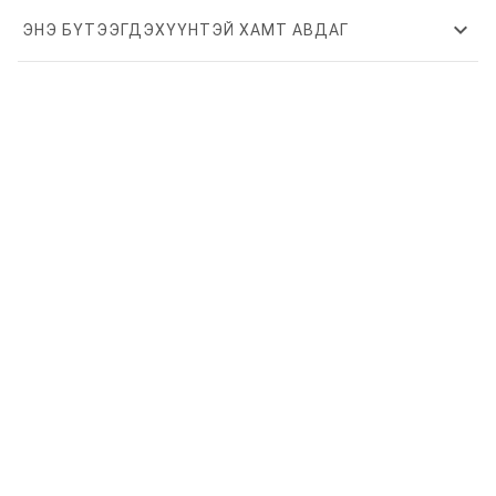
expand_more
ЭНЭ БҮТЭЭГДЭХҮҮНТЭЙ ХАМТ АВДАГ