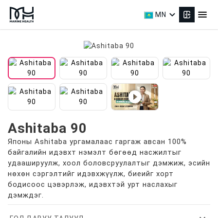
expand_more
menu
MN
play_circle_filled
Ashitaba 90
Японы Ashitaba ургамалаас гаргаж авсан 100%
байгалийн идэвхт нэмэлт бөгөөд насжилтыг
удаашируулж, хоол боловсруулалтыг дэмжиж, эсийн
нөхөн сэргэлтийг идэвхжүүлж, биеийг хорт
бодисоос цэвэрлэж, идэвхтэй урт наслахыг
дэмждэг.