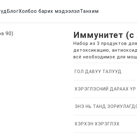
үүд
Блог
Холбоо барих мэдээлэл
Танхим
Иммунитет (с 
Набор из 3 продуктов дл
детоксикацию, антиокси
всё необходимое для мощ
ГОЛ ДАВУУ ТАЛУУД
ХЭРЭГЛЭСНИЙ ДАРААХ ҮР
ЭНЭ НЬ ТАНД ЗОРИУЛАГД
ХЭРХЭН ХЭРЭГЛЭХ