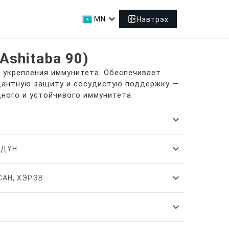
expand_more
MN
Нэвтрэх
Ashitaba 90)
я укрепления иммунитета. Обеспечивает
дантную защиту и сосудистую поддержку —
ного и устойчивого иммунитета.
expand_more
expand_more
 ДҮН
expand_more
САН, ХЭРЭВ
expand_more