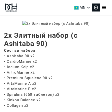
expand_more
menu
MN
2x Элитный набор (с
Ashitaba 90)
Состав набора:
• Ashitaba 90 x2
• CardioMarine x2
• Iodium Kelp x2
• ArtroMarine x2
• Premium Squalene 90 x2
• VitaMarine A x2
• VitaMarine B x2
• Spirulina (650 таблеток) x2
• Kinkou Balance x2
• Collagen x2