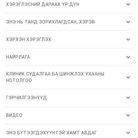
expand_more
ХЭРЭГЛЭСНИЙ ДАРААХ ҮР ДҮН
expand_more
ЭНЭ НЬ ТАНД ЗОРИУЛАГДСАН, ХЭРЭВ
expand_more
ХЭРХЭН ХЭРЭГЛЭХ
expand_more
НАЙРЛАГА
КЛИНИК СУДАЛГАА БА ШИНЖЛЭХ УХААНЫ
expand_more
НОТОЛГОО
expand_more
ГЭРЧИЛГЭЭНҮҮД
expand_more
ВИДЕО
expand_more
ЭНЭ БҮТЭЭГДЭХҮҮНТЭЙ ХАМТ АВДАГ