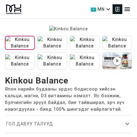
expand_more
menu
MN
play_circle_filled
Kinkou Balance
Япон нарийн будааны эрдэс бодисоор хийсэн
кальци, магни, D3 витамины нэмэлт. Яс бэхжиж,
булчингийн эрүүл байдал, бие тайвширал, эрч хүч
нэмэгдүүлэх - биед 100% шингэдэг найрлагатай.
expand_more
ГОЛ ДАВУУ ТАЛУУД