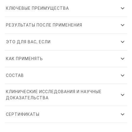
expand_more
КЛЮЧЕВЫЕ ПРЕИМУЩЕСТВА
expand_more
РЕЗУЛЬТАТЫ ПОСЛЕ ПРИМЕНЕНИЯ
expand_more
ЭТО ДЛЯ ВАС, ЕСЛИ
expand_more
КАК ПРИМЕНЯТЬ
expand_more
СОСТАВ
КЛИНИЧЕСКИЕ ИССЛЕДОВАНИЯ И НАУЧНЫЕ
expand_more
ДОКАЗАТЕЛЬСТВА
expand_more
СЕРТИФИКАТЫ