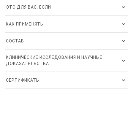
expand_more
ЭТО ДЛЯ ВАС, ЕСЛИ
expand_more
КАК ПРИМЕНЯТЬ
expand_more
СОСТАВ
КЛИНИЧЕСКИЕ ИССЛЕДОВАНИЯ И НАУЧНЫЕ
expand_more
ДОКАЗАТЕЛЬСТВА
expand_more
СЕРТИФИКАТЫ