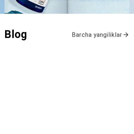
Blog
Barcha yangiliklar
arrow_forward