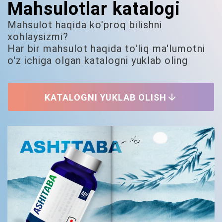
Mahsulotlar katalogi
Mahsulot haqida ko'proq bilishni
xohlaysizmi?
Har bir mahsulot haqida to'liq ma'lumotni
o'z ichiga olgan katalogni yuklab oling
arrow_downward
KATALOGNI YUKLAB OLISH