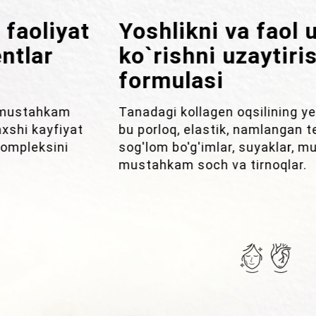
Yoshlikni va faol uzoq umr
ko`rishni uzaytirish
formulasi
Tanadagi kollagen oqsilining yetarli miqdori –
bu porloq, elastik, namlangan teri, shuningdek,
sog'lom bo'g'imlar, suyaklar, mushaklar,
mustahkam soch va tirnoqlar.