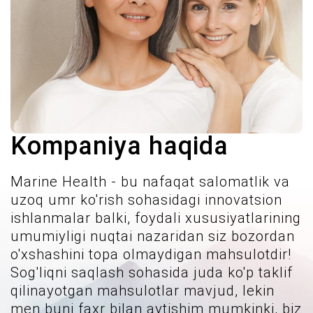
Kompaniya haqida
Marine Health - bu nafaqat salomatlik va
uzoq umr ko'rish sohasidagi innovatsion
ishlanmalar balki, foydali xususiyatlarining
umumiyligi nuqtai nazaridan siz bozordan
o'xshashini topa olmaydigan mahsulotdir!
Sog'liqni saqlash sohasida juda ko'p taklif
qilinayotgan mahsulotlar mavjud, lekin
men buni faxr bilan aytishim mumkinki, biz