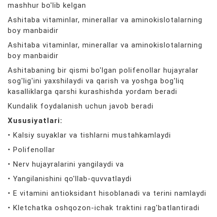
mashhur bo'lib kelgan
Ashitaba vitaminlar, minerallar va aminokislotalarning
boy manbaidir
Ashitaba vitaminlar, minerallar va aminokislotalarning
boy manbaidir
Ashitabaning bir qismi bo'lgan polifenollar hujayralar
sog'lig'ini yaxshilaydi va qarish va yoshga bog'liq
kasalliklarga qarshi kurashishda yordam beradi
Kundalik foydalanish uchun javob beradi
Xususiyatlari:
• Kalsiy suyaklar va tishlarni mustahkamlaydi
• Polifenollar
• Nerv hujayralarini yangilaydi va
• Yangilanishini qo'llab-quvvatlaydi
• E vitamini antioksidant hisoblanadi va terini namlaydi
• Kletchatka oshqozon-ichak traktini rag'batlantiradi