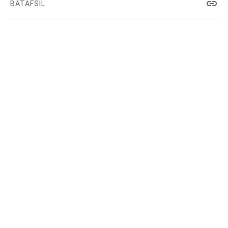
link
BATAFSIL