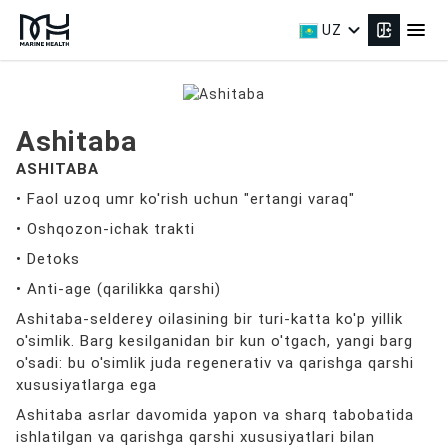
expand_more
menu
UZ
Ashitaba
ASHITABA
• Faol uzoq umr ko'rish uchun "ertangi varaq"
• Oshqozon-ichak trakti
• Detoks
• Anti-age (qarilikka qarshi)
Ashitaba-selderey oilasining bir turi-katta ko'p yillik
o'simlik. Barg kesilganidan bir kun o'tgach, yangi barg
o'sadi: bu o'simlik juda regenerativ va qarishga qarshi
xususiyatlarga ega
Ashitaba asrlar davomida yapon va sharq tabobatida
ishlatilgan va qarishga qarshi xususiyatlari bilan