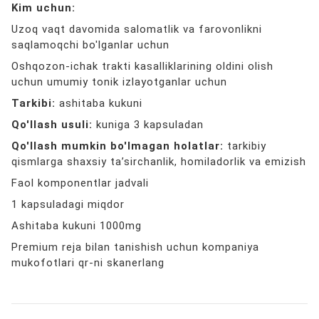
Kim uchun:
Uzoq vaqt davomida salomatlik va farovonlikni
saqlamoqchi bo'lganlar uchun
Oshqozon-ichak trakti kasalliklarining oldini olish
uchun umumiy tonik izlayotganlar uchun
Tarkibi:
ashitaba kukuni
Qo'llash usuli:
kuniga 3 kapsuladan
Qo'llash mumkin bo'lmagan holatlar:
tarkibiy
qismlarga shaxsiy ta’sirchanlik, homiladorlik va emizish
Faol komponentlar jadvali
1 kapsuladagi miqdor
Ashitaba kukuni 1000mg
Premium reja bilan tanishish uchun kompaniya
mukofotlari qr-ni skanerlang