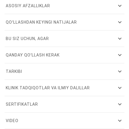
expand_more
ASOSIY AFZALLIKLAR
expand_more
QOʻLLASHDAN KEYINGI NATIJALAR
expand_more
BU SIZ UCHUN, AGAR
expand_more
QANDAY QOʻLLASH KERAK
expand_more
TARKIBI
expand_more
KLINIK TADQIQOTLAR VA ILMIY DALILLAR
expand_more
SERTIFIKATLAR
expand_more
VIDEO