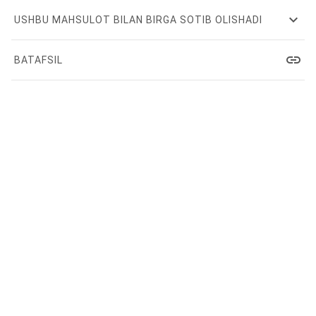
expand_more
USHBU MAHSULOT BILAN BIRGA SOTIB OLISHADI
link
BATAFSIL