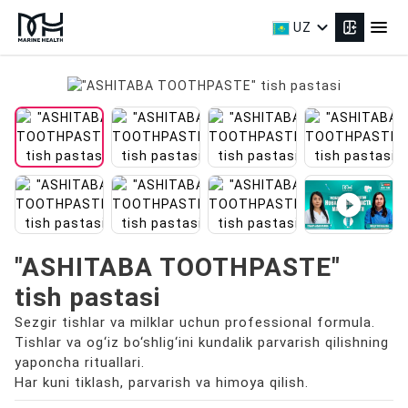
expand_more
menu
UZ
play_circle_filled
"ASHITABA TOOTHPASTE"
tish pastasi
Sezgir tishlar va milklar uchun professional formula.
Tishlar va og‘iz bo‘shlig‘ini kundalik parvarish qilishning
yaponcha rituallari.
Har kuni tiklash, parvarish va himoya qilish.