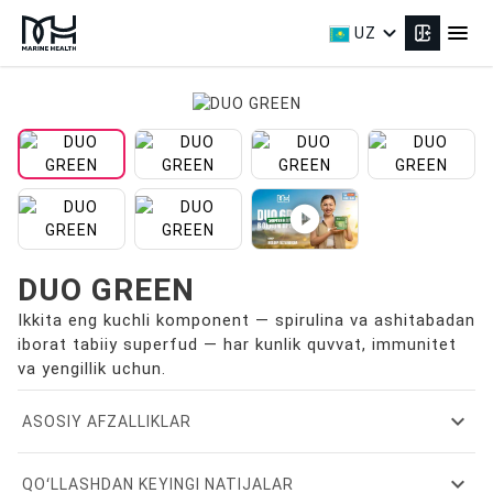
expand_more
menu
UZ
play_circle_filled
DUO GREEN
Ikkita eng kuchli komponent — spirulina va ashitabadan
iborat tabiiy superfud — har kunlik quvvat, immunitet
va yengillik uchun.
expand_more
ASOSIY AFZALLIKLAR
expand_more
QOʻLLASHDAN KEYINGI NATIJALAR