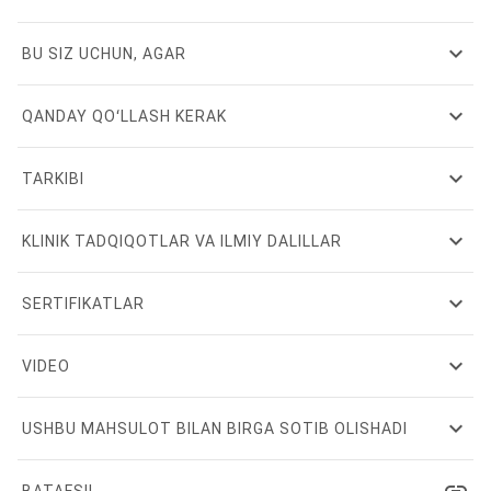
expand_more
BU SIZ UCHUN, AGAR
expand_more
QANDAY QOʻLLASH KERAK
expand_more
TARKIBI
expand_more
KLINIK TADQIQOTLAR VA ILMIY DALILLAR
expand_more
SERTIFIKATLAR
expand_more
VIDEO
expand_more
USHBU MAHSULOT BILAN BIRGA SOTIB OLISHADI
BATAFSIL