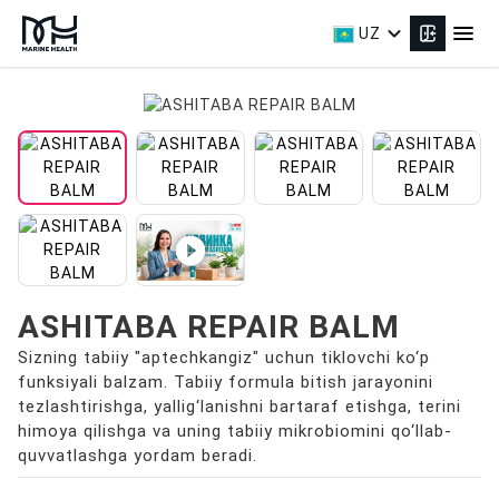
expand_more
menu
UZ
play_circle_filled
ASHITABA REPAIR BALM
Sizning tabiiy "aptechkangiz" uchun tiklovchi ko‘p
funksiyali balzam. Tabiiy formula bitish jarayonini
tezlashtirishga, yallig‘lanishni bartaraf etishga, terini
himoya qilishga va uning tabiiy mikrobiomini qo‘llab-
quvvatlashga yordam beradi.