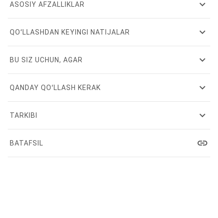
expand_more
ASOSIY AFZALLIKLAR
expand_more
QOʻLLASHDAN KEYINGI NATIJALAR
expand_more
BU SIZ UCHUN, AGAR
expand_more
QANDAY QOʻLLASH KERAK
expand_more
TARKIBI
link
BATAFSIL