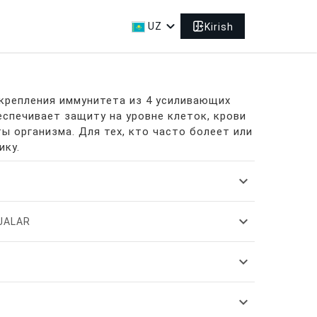
expand_more
UZ
Kirish
крепления иммунитета из 4 усиливающих
еспечивает защиту на уровне клеток, крови
ы организма. Для тех, кто часто болеет или
тику.
expand_more
expand_more
IJALAR
expand_more
expand_more