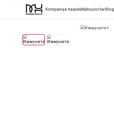
Kompaniya haqida
Mahsulotlar
Blo