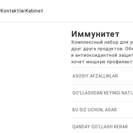
g
Kontaktlar
Kabinet
Иммунитет
Комплексный набор для у
друг друга продуктов. Об
и антиоксидантной защит
хочет мощную профилак
ASOSIY AFZALLIKLAR
QOʻLLASHDAN KEYINGI NAT
BU SIZ UCHUN, AGAR
QANDAY QOʻLLASH KERAK