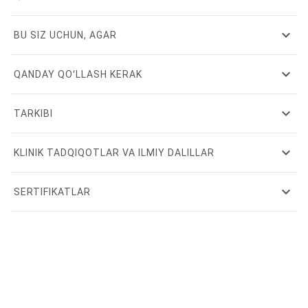
expand_more
BU SIZ UCHUN, AGAR
expand_more
QANDAY QOʻLLASH KERAK
expand_more
TARKIBI
expand_more
KLINIK TADQIQOTLAR VA ILMIY DALILLAR
expand_more
SERTIFIKATLAR