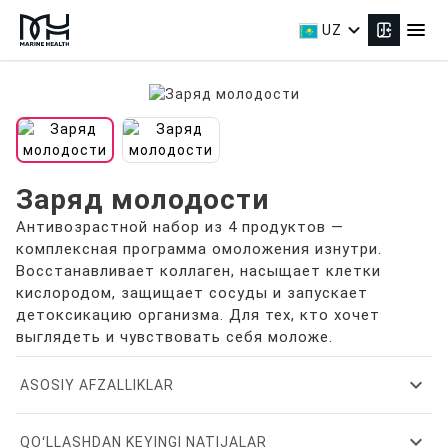
expand_more
menu
UZ
Заряд молодости
Антивозрастной набор из 4 продуктов —
комплексная программа омоложения изнутри.
Восстанавливает коллаген, насыщает клетки
кислородом, защищает сосуды и запускает
детоксикацию организма. Для тех, кто хочет
выглядеть и чувствовать себя моложе.
expand_more
ASOSIY AFZALLIKLAR
expand_more
QOʻLLASHDAN KEYINGI NATIJALAR