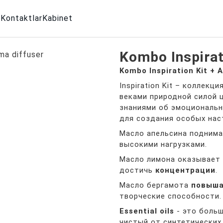
g
Kontaktlar
Kabinet
Kombo Inspirat
Kombo Inspiration Kit + 
Inspiration Kit – коллек
веками природной силой 
знаниями об эмоциональн
для создания особых нас
Масло апельсина поднима
высокими нагрузками.
Масло лимона оказывает 
достичь
концентрации
.
Масло бергамота
повыша
творческие способности.
Essential oils
- это больш
чистый от синтетических