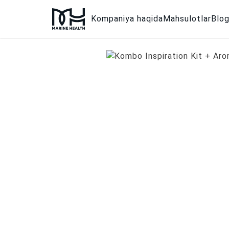
Kompaniya haqida
Mahsulotlar
Blo