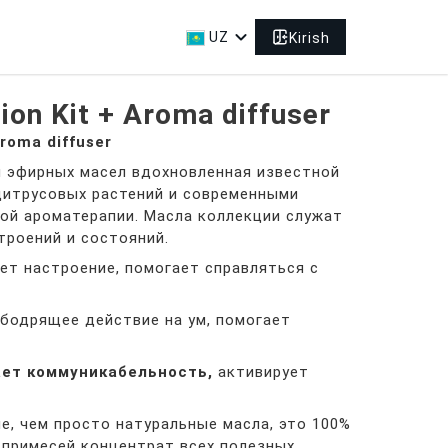
expand_more
UZ
Kirish
ion Kit + Aroma diffuser
Aroma diffuser
ция эфирных масел вдохновленная известной
цитрусовых растений и современными
ой ароматерапии. Масла коллекции служат
троений и состояний.
ет настроение, помогает справляться с
бодрящее действие на ум, помогает
ет коммуникабельность,
активирует
е, чем просто натуральные масла, это 100%
 примесей концентрат всех полезных