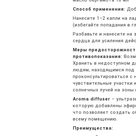
масло бергамота 10 мл
Способ применения:
Доб
Нанесите 1–2 капли на ла
(избегайте попадания в гл
Разбавьте и нанесите на 
сердца для усиления дей
Меры предосторожност
противопоказания:
Возм
Хранить в недоступном д
людям, находящимся под
проконсультироваться с н
чувствительные участки 
солнечных лучей на зоны 
Aroma diffuser
– ультраз
которую добавлены эфир
что позволяет создать о
всему помещению.
Преимущества: