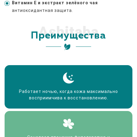
Витамин E и экстракт зелёного чая
антиоксидантная защита.
Ashitaba
Преимущества
Работает ночью, когда кожа максимально
восприимчива к восстановлению.