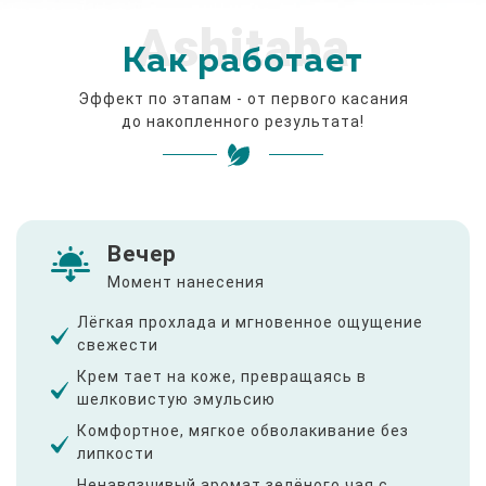
Ashitaba
Как работает
Эффект по этапам - от первого касания
до накопленного результата!
Вечер
Момент нанесения
Лёгкая прохлада и мгновенное ощущение
свежести
Крем тает на коже, превращаясь в
шелковистую эмульсию
Комфортное, мягкое обволакивание без
липкости
Ненавязчивый аромат зелёного чая с