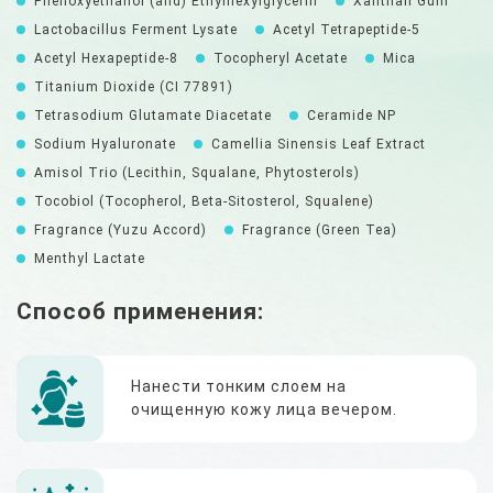
Phenoxyethanol (and) Ethylhexylglycerin
Xanthan Gum
Lactobacillus Ferment Lysate
Acetyl Tetrapeptide-5
Acetyl Hexapeptide-8
Tocopheryl Acetate
Mica
Titanium Dioxide (CI 77891)
Tetrasodium Glutamate Diacetate
Ceramide NP
Sodium Hyaluronate
Camellia Sinensis Leaf Extract
Amisol Trio (Lecithin, Squalane, Phytosterols)
Tocobiol (Tocopherol, Beta-Sitosterol, Squalene)
Fragrance (Yuzu Accord)
Fragrance (Green Tea)
Menthyl Lactate
Способ применения:
Нанести тонким слоем на
очищенную кожу лица вечером.