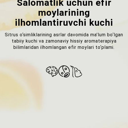
Salomatlik uchun efir
moylarining
ilhomlantiruvchi kuchi
Sitrus o‘simliklarining asrlar davomida ma’lum bo‘lgan
tabiiy kuchi va zamonaviy hissiy aromaterapiya
bilimlaridan ilhomlangan efir moylari to‘plami.