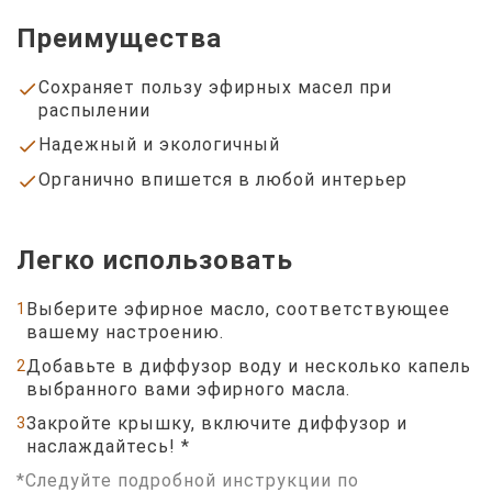
Преимущества
Сохраняет пользу эфирных масел при
done
распылении
Надежный и экологичный
done
Органично впишется в любой интерьер
done
Легко использовать
Выберите эфирное масло, соответствующее
1
вашему настроению.
Добавьте в диффузор воду и несколько капель
2
выбранного вами эфирного масла.
Закройте крышку, включите диффузор и
3
наслаждайтесь! *
*Следуйте подробной инструкции по