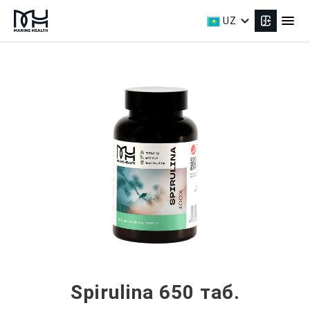
expand_more
menu
UZ
Spirulina 650 таб.