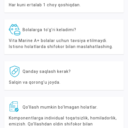
Har kuni ertalab 1 choy qoshiqdan.
Bolalarga toʼgʼri keladimi?
Vita Marine A+ bolalar uchun tavsiya etilmaydi.
Istisno holatlarda shifokor bilan maslahatlashing.
Qanday saqlash kerak?
Salqin va qorongʼu joyda.
Qoʼllash mumkin boʼlmagan holatlar.
Komponentlarga individual toqatsizlik, homiladorlik,
emizish. Qoʼllashdan oldin shifokor bilan