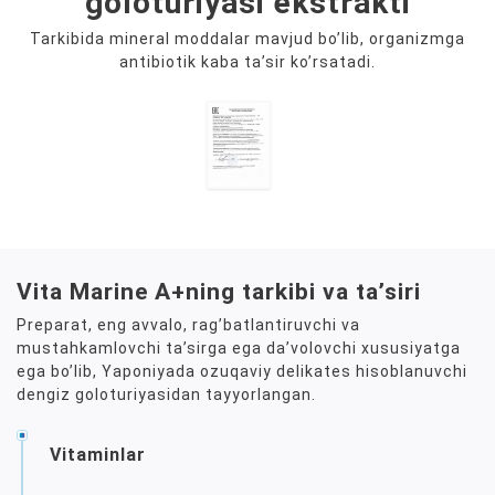
goloturiyasi ekstrakti
Tarkibida mineral moddalar mavjud boʼlib, organizmga
antibiotik kaba taʼsir koʼrsatadi.
Vita Marine A+ning tarkibi va taʼsiri
Preparat, eng avvalo, ragʼbatlantiruvchi va
mustahkamlovchi taʼsirga ega daʼvolovchi xususiyatga
ega boʼlib, Yaponiyada ozuqaviy delikates hisoblanuvchi
dengiz goloturiyasidan tayyorlangan.
Vitaminlar