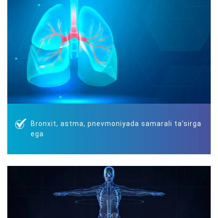
Bronxit, astma, pnevmoniyada samarali taʼsirga
ega