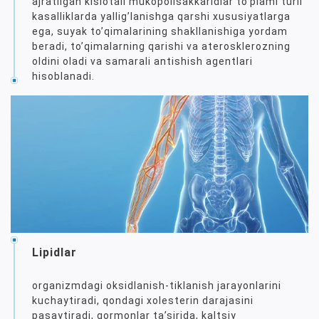
ajratilgan kislotali mukopolisakkaridlar toʼplami turli
kasalliklarda yalligʼlanishga qarshi xususiyatlarga
ega, suyak toʼqimalarining shakllanishiga yordam
beradi, toʼqimalarning qarishi va aterosklerozning
oldini oladi va samarali antishish agentlari
hisoblanadi.
Lipidlar
organizmdagi oksidlanish-tiklanish jarayonlarini
kuchaytiradi, qondagi xolesterin darajasini
pasaytiradi, gormonlar taʼsirida, kaltsiy