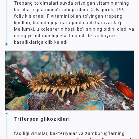
Trepang toʼqimalari suvda eriydigan vitaminlarning
barcha toʼplamini oʼz ichiga oladi: C, B guruhi, PP,
foliy kislotasi; F vitamini bilan toʼyingan trepang
lipidlari, baliqdagiga qaraganda uch baravar koʼp.
Maʼlumki, u xolesterin hosil boʼlishining oldini oladi va
uning yetishmasligi esa bepushtlik va buyrak
kasalliklariga olib keladi.
Triterpen glikozidlari
faolligi viruslar, bakteriyalar va zamburugʼlarning