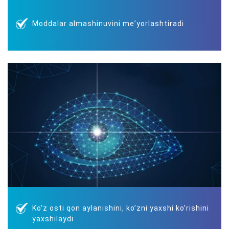
Moddalar almashinuvini meʼyorlashtiradi
Koʼz osti qon aylanishini, koʼzni yaxshi koʼrishini
yaxshilaydi