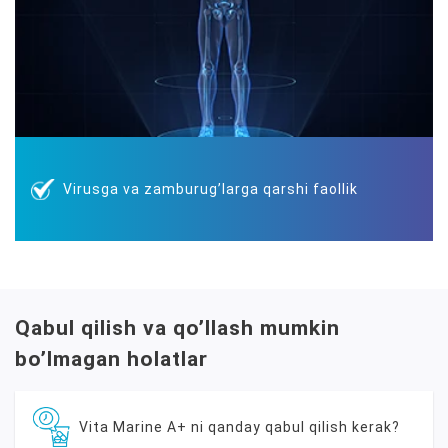
Virusga va zamburugʼlarga qarshi faollik
Qabul qilish va qoʼllash mumkin
boʼlmagan holatlar
Vita Marine A+ ni qanday qabul qilish kerak?