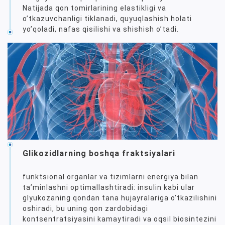
Natijada qon tomirlarining elastikligi va
oʼtkazuvchanligi tiklanadi, quyuqlashish holati
yoʼqoladi, nafas qisilishi va shishish oʼtadi.
Glikozidlarning boshqa fraktsiyalari
funktsional organlar va tizimlarni energiya bilan
taʼminlashni optimallashtiradi: insulin kabi ular
glyukozaning qondan tana hujayralariga oʼtkazilishini
oshiradi, bu uning qon zardobidagi
kontsentratsiyasini kamaytiradi va oqsil biosintezini