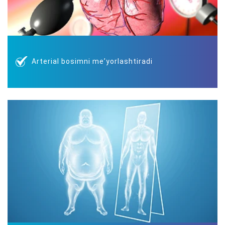
Аrterial bosimni meʼyorlashtiradi