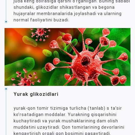
juda keng doirasiga qarshi oʼrganilgan. Buning sababi
shundaki, glikozidlar shikastlangan va begona
hujayralar membranalarida joylashadi va ularning
normal faoliyatini buzadi.
Yurak glikozidlari
yurak-qon tomir tizimiga turlicha (tanlab) s taʼsir
koʼrsatadigan moddalar. Yurakning qisqarishini
kuchaytiradi va yurak mushaklarining dam olish
muddatini uzaytiradi. Qon tomirlarining devorlarini
kengaytirish orqali qon bosimini pasaytiradi.