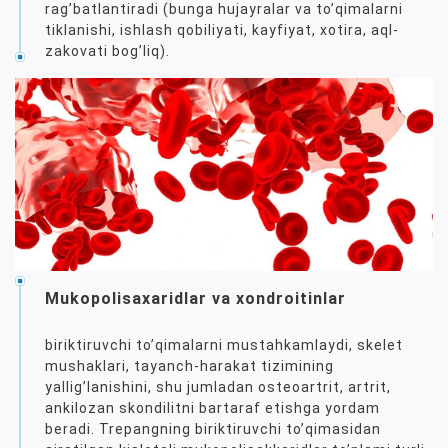
ragʼbatlantiradi (bunga hujayralar va toʼqimalarni
tiklanishi, ishlash qobiliyati, kayfiyat, xotira, aql-
zakovati bogʼliq).
Mukopolisaxaridlar va xondroitinlar
biriktiruvchi toʼqimalarni mustahkamlaydi, skelet
mushaklari, tayanch-harakat tizimining
yalligʼlanishini, shu jumladan osteoartrit, artrit,
ankilozan skondilitni bartaraf etishga yordam
beradi. Trepangning biriktiruvchi toʼqimasidan