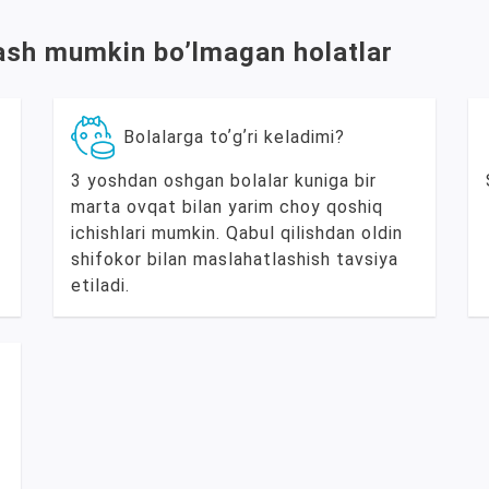
llash mumkin boʼlmagan holatlar
Bolalarga toʼgʼri keladimi?
3 yoshdan oshgan bolalar kuniga bir
marta ovqat bilan yarim choy qoshiq
ichishlari mumkin. Qabul qilishdan oldin
shifokor bilan maslahatlashish tavsiya
etiladi.