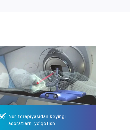
Nur terapiyasidan keyingi
asoratlarni yoʼqotish