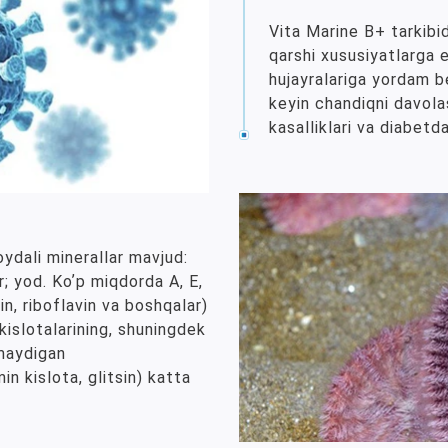
Vita Marine B+ tarkibi
qarshi xususiyatlarga e
hujayralariga yordam b
keyin chandiqni davola
kasalliklari va diabetda
oydali minerallar mavjud:
or; yod. Koʼp miqdorda A, E,
min, riboflavin va boshqalar)
islotalarining, shuningdek
lmaydigan
in kislota, glitsin) katta