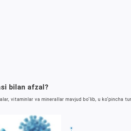
si bilan afzal?
r, vitaminlar va minerallar mavjud boʼlib, u koʼpincha turl