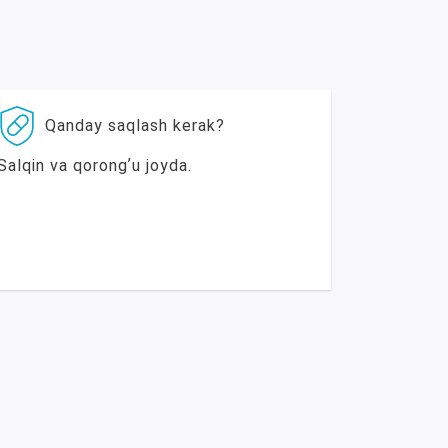
Qanday saqlash kerak?
Salqin va qorongʼu joyda.