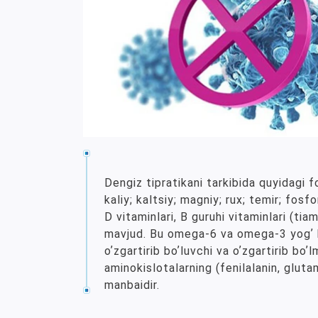
Dengiz tipratikani tarkibida quyidagi f
kaliy; kaltsiy; magniy; rux; temir; fosf
D vitaminlari, B guruhi vitaminlari (tia
mavjud. Bu omega-6 va omega-3 yogʼ k
oʼzgartirib boʼluvchi va oʼzgartirib boʼ
aminokislotalarning (fenilalanin, glutam
manbaidir.