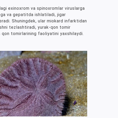
dagi exinoxrom va spinoxromlar viruslarga
ga va gepatitda ishlatiladi, jigar
eradi. Shuningdek, ular miokard infarktidan
shni tezlashtiradi, yurak-qon tomir
 qon tomirlarining faoliyatini yaxshilaydi.