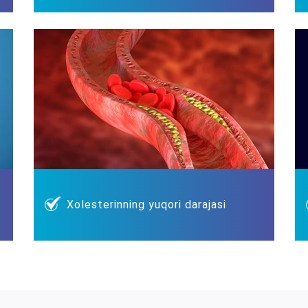
Xolesterinning yuqori darajasi