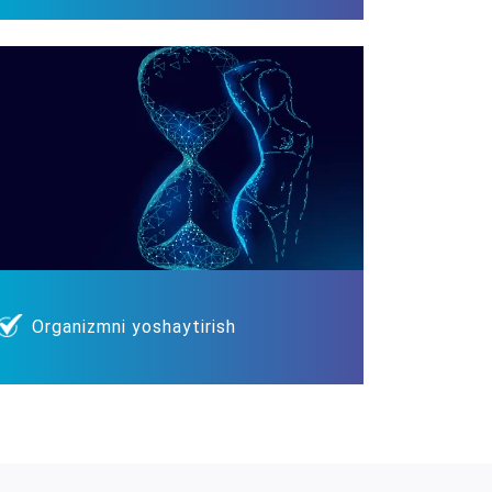
Organizmni yoshaytirish