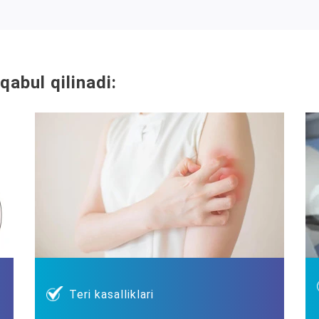
qabul qilinadi:
Teri kasalliklari