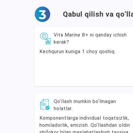
Qabul qilish va qoʼ
Vita Marine B+ ni qanday ichish
kerak?
Kechqurun kuniga 1 choy qoshiq.
Qoʼllash mumkin boʼlmagan
holatlar.
Komponentlarga individual toqatsizlik,
homiladorlik, emizish. Qoʼllashdan oldin
shifokor bilan maslahatlashish tavsiya