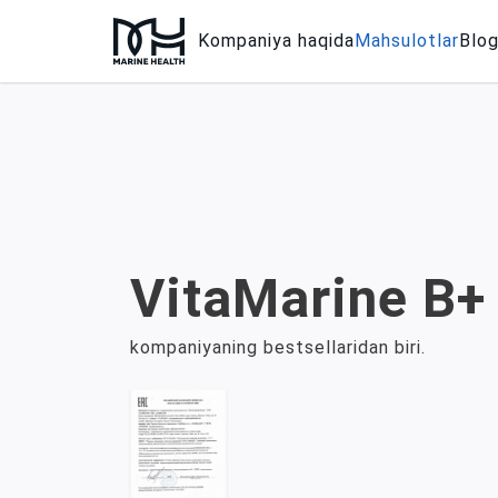
Kompaniya haqida
Mahsulotlar
Blo
VitaMarine B+
kompaniyaning bestsellaridan biri.